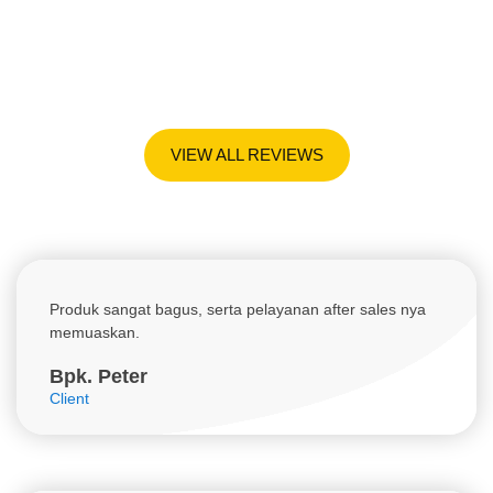
Appreciated By Our Clients
Banyak dari client kami puas dengan produk dan pelanyanan
dari kami, sekarang saatnya giliran anda.
VIEW ALL REVIEWS
Produk sangat bagus, serta pelayanan after sales nya
memuaskan.
Bpk. Peter
Client