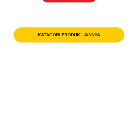
KATAGORI PRODUK LAINNYA
Polyester Lifting Sling
Wire Rope & Accessories
Manual Hoist & Lifting Equipment
Lashing Equipment
Shackle Omega
Connecting Link